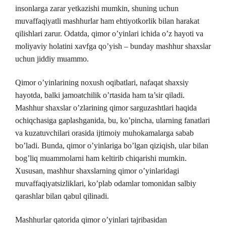
insonlarga zarar yetkazishi mumkin, shuning uchun
muvaffaqiyatli mashhurlar ham ehtiyotkorlik bilan harakat
qilishlari zarur. Odatda, qimor o’yinlari ichida o’z hayoti va
moliyaviy holatini xavfga qo’yish – bunday mashhur shaxslar
uchun jiddiy muammo.
Qimor o’yinlarining noxush oqibatlari, nafaqat shaxsiy
hayotda, balki jamoatchilik o’rtasida ham ta’sir qiladi.
Mashhur shaxslar o’zlarining qimor sarguzashtlari haqida
ochiqchasiga gaplashganida, bu, ko’pincha, ularning fanatlari
va kuzatuvchilari orasida ijtimoiy muhokamalarga sabab
bo’ladi. Bunda, qimor o’yinlariga bo’lgan qiziqish, ular bilan
bog’liq muammolarni ham keltirib chiqarishi mumkin.
Xususan, mashhur shaxslarning qimor o’yinlaridagi
muvaffaqiyatsizliklari, ko’plab odamlar tomonidan salbiy
qarashlar bilan qabul qilinadi.
Mashhurlar qatorida qimor o’yinlari tajribasidan