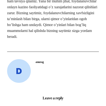
ham tavsiya qilamiz. Yana bir muhim jihat, foydalanuvchilar
onlayn kazino faoliyatidagi o’z xarajatlarini nazorat qilishlari
zarur. Bizning saytimiz, foydalanuvchilarning xavfsizligini
ta’minlash bilan birga, ularni qimor o’yinlaridan ogoh
bo’lishga ham undaydi. Qimor o’yinlari bilan bog’liq
muammolarni hal qilishda bizning saytimiz sizga yordam
beradi.
anurag
Leave a reply