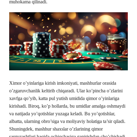
muhokama qilinadi.
Ximor o’yinlariga kirish imkoniyati, mashhurlar orasida
o’zgaruvchanlik keltirib chiqaradi. Ular ko’pincha o’zlarini
xavfga qo’yib, katta pul yutish umidida qimor o’yinlariga
kirishadi. Biroq, ko’p hollarda, bu umidlar amalga oshmaydi
va natijada yo’qotishlar yuzaga keladi. Bu yo’qotishlar,
albatta, ularning obro’siga va moliyaviy holatiga ta’sir qiladi.
Shuningdek, mashhur shaxslar o’zlarining qimor
sarguzashtlari haqida ochiqchasiga gapirishdan cho’chishadi,