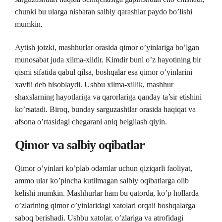
chunki bu ularga nisbatan salbiy qarashlar paydo bo’lishi
mumkin.
Aytish joizki, mashhurlar orasida qimor o’yinlariga bo’lgan
munosabat juda xilma-xildir. Kimdir buni o’z hayotining bir
qismi sifatida qabul qilsa, boshqalar esa qimor o’yinlarini
xavfli deb hisoblaydi. Ushbu xilma-xillik, mashhur
shaxslarning hayotlariga va qarorlariga qanday ta’sir etishini
ko’rsatadi. Biroq, bunday sarguzashtlar orasida haqiqat va
afsona o’rtasidagi chegarani aniq belgilash qiyin.
Qimor va salbiy oqibatlar
Qimor o’yinlari ko’plab odamlar uchun qiziqarli faoliyat,
ammo ular ko’pincha kutilmagan salbiy oqibatlarga olib
kelishi mumkin. Mashhurlar ham bu qatorda, ko’p hollarda
o’zlarining qimor o’yinlaridagi xatolari orqali boshqalarga
saboq berishadi. Ushbu xatolar, o’zlariga va atrofidagi