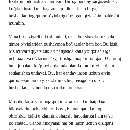
fikrlarini bildirishlari mumkin. Biroq, bunday sarguzashtlar,
ko’plab insonlarni hayratda qoldirish bilan birga,
boshqalarning qimor o’yinlariga bo’lgan qiziqishini oshirishi
mumkin.
Yana bir qiziqarli fakt shundaki, mashhur shaxslar orasida
qimor o’yinlaridan pushaymon bo’lganlar ham bor. Bu kishi,
o’z muvaffaqiyatsizliklari natijasida katta yo’qotishlarga
uchragan va o’zlarini o’zgartirishga majbur bo’lgan. Ularning
bu tajribalari, ko’p hollarda, odamlarni qimor o’yinlaridan
saqlanishga undaydi. Bu, har qanday inson uchun qiyin
qaror, lekin bunday xatolarni ochiqchasiga tan olish,
boshqalarga saboq berish imkonini beradi.
Mashhurlar o’zlarining qimor sarguzashtlari haqidagi
hikoyalarini ochiqchi bo’lishsa, bu nafaqat ularning
obro’siga, balki o’zlarining shaxsiy hayotlariga ham ta’sir
ko’rsatadi. Ushbu hikoyalar, har bir inson uchun qiziqarli