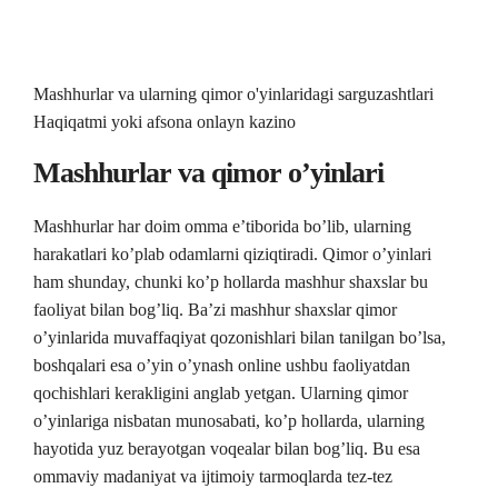
Mashhurlar va ularning qimor o'yinlaridagi sarguzashtlari
Haqiqatmi yoki afsona onlayn kazino
Mashhurlar va qimor o’yinlari
Mashhurlar har doim omma e’tiborida bo’lib, ularning
harakatlari ko’plab odamlarni qiziqtiradi. Qimor o’yinlari
ham shunday, chunki ko’p hollarda mashhur shaxslar bu
faoliyat bilan bog’liq. Ba’zi mashhur shaxslar qimor
o’yinlarida muvaffaqiyat qozonishlari bilan tanilgan bo’lsa,
boshqalari esa
o’yin o’ynash online
ushbu faoliyatdan
qochishlari kerakligini anglab yetgan. Ularning qimor
o’yinlariga nisbatan munosabati, ko’p hollarda, ularning
hayotida yuz berayotgan voqealar bilan bog’liq. Bu esa
ommaviy madaniyat va ijtimoiy tarmoqlarda tez-tez