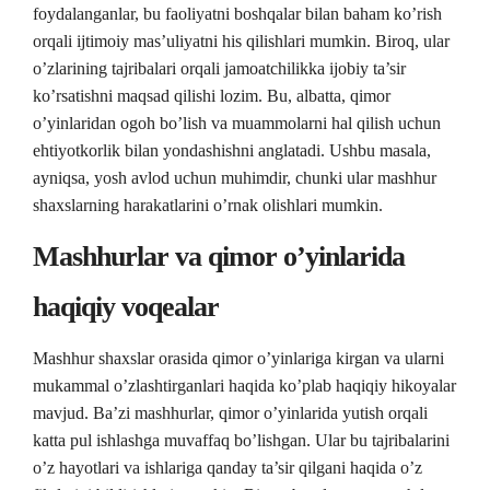
foydalanganlar, bu faoliyatni boshqalar bilan baham ko’rish
orqali ijtimoiy mas’uliyatni his qilishlari mumkin. Biroq, ular
o’zlarining tajribalari orqali jamoatchilikka ijobiy ta’sir
ko’rsatishni maqsad qilishi lozim. Bu, albatta, qimor
o’yinlaridan ogoh bo’lish va muammolarni hal qilish uchun
ehtiyotkorlik bilan yondashishni anglatadi. Ushbu masala,
ayniqsa, yosh avlod uchun muhimdir, chunki ular mashhur
shaxslarning harakatlarini o’rnak olishlari mumkin.
Mashhurlar va qimor o’yinlarida
haqiqiy voqealar
Mashhur shaxslar orasida qimor o’yinlariga kirgan va ularni
mukammal o’zlashtirganlari haqida ko’plab haqiqiy hikoyalar
mavjud. Ba’zi mashhurlar, qimor o’yinlarida yutish orqali
katta pul ishlashga muvaffaq bo’lishgan. Ular bu tajribalarini
o’z hayotlari va ishlariga qanday ta’sir qilgani haqida o’z