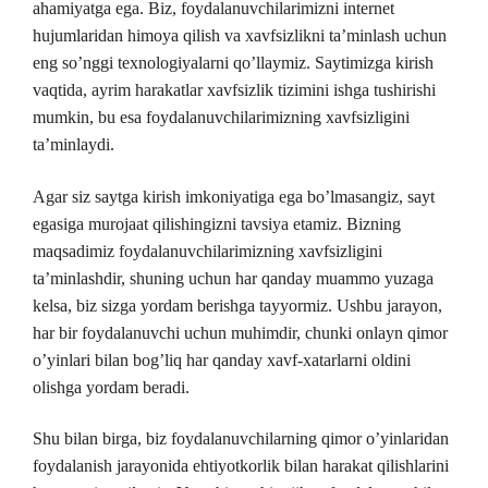
ahamiyatga ega. Biz, foydalanuvchilarimizni internet
hujumlaridan himoya qilish va xavfsizlikni ta’minlash uchun
eng so’nggi texnologiyalarni qo’llaymiz. Saytimizga kirish
vaqtida, ayrim harakatlar xavfsizlik tizimini ishga tushirishi
mumkin, bu esa foydalanuvchilarimizning xavfsizligini
ta’minlaydi.
Agar siz saytga kirish imkoniyatiga ega bo’lmasangiz, sayt
egasiga murojaat qilishingizni tavsiya etamiz. Bizning
maqsadimiz foydalanuvchilarimizning xavfsizligini
ta’minlashdir, shuning uchun har qanday muammo yuzaga
kelsa, biz sizga yordam berishga tayyormiz. Ushbu jarayon,
har bir foydalanuvchi uchun muhimdir, chunki onlayn qimor
o’yinlari bilan bog’liq har qanday xavf-xatarlarni oldini
olishga yordam beradi.
Shu bilan birga, biz foydalanuvchilarning qimor o’yinlaridan
foydalanish jarayonida ehtiyotkorlik bilan harakat qilishlarini