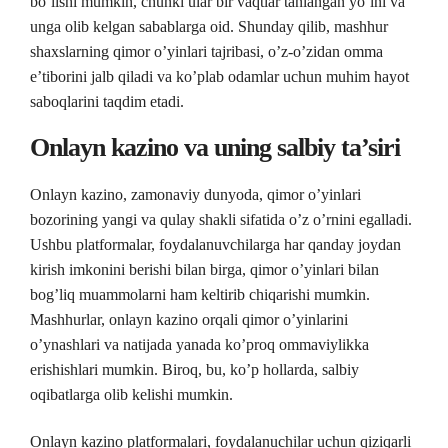
bo’lishi mumkin, chunki ular bir vaqtlar tanlangan yo’lni va
unga olib kelgan sabablarga oid. Shunday qilib, mashhur
shaxslarning qimor o’yinlari tajribasi, o’z-o’zidan omma
e’tiborini jalb qiladi va ko’plab odamlar uchun muhim hayot
saboqlarini taqdim etadi.
Onlayn kazino va uning salbiy ta’siri
Onlayn kazino, zamonaviy dunyoda, qimor o’yinlari
bozorining yangi va qulay shakli sifatida o’z o’rnini egalladi.
Ushbu platformalar, foydalanuvchilarga har qanday joydan
kirish imkonini berishi bilan birga, qimor o’yinlari bilan
bog’liq muammolarni ham keltirib chiqarishi mumkin.
Mashhurlar, onlayn kazino orqali qimor o’yinlarini
o’ynashlari va natijada yanada ko’proq ommaviylikka
erishishlari mumkin. Biroq, bu, ko’p hollarda, salbiy
oqibatlarga olib kelishi mumkin.
Onlayn kazino platformalari, foydalanuchilar uchun qiziqarli