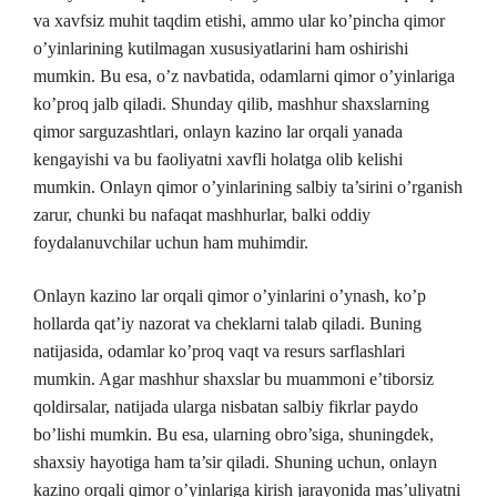
va xavfsiz muhit taqdim etishi, ammo ular ko’pincha qimor
o’yinlarining kutilmagan xususiyatlarini ham oshirishi
mumkin. Bu esa, o’z navbatida, odamlarni qimor o’yinlariga
ko’proq jalb qiladi. Shunday qilib, mashhur shaxslarning
qimor sarguzashtlari, onlayn kazino lar orqali yanada
kengayishi va bu faoliyatni xavfli holatga olib kelishi
mumkin. Onlayn qimor o’yinlarining salbiy ta’sirini o’rganish
zarur, chunki bu nafaqat mashhurlar, balki oddiy
foydalanuvchilar uchun ham muhimdir.
Onlayn kazino lar orqali qimor o’yinlarini o’ynash, ko’p
hollarda qat’iy nazorat va cheklarni talab qiladi. Buning
natijasida, odamlar ko’proq vaqt va resurs sarflashlari
mumkin. Agar mashhur shaxslar bu muammoni e’tiborsiz
qoldirsalar, natijada ularga nisbatan salbiy fikrlar paydo
bo’lishi mumkin. Bu esa, ularning obro’siga, shuningdek,
shaxsiy hayotiga ham ta’sir qiladi. Shuning uchun, onlayn
kazino orqali qimor o’yinlariga kirish jarayonida mas’uliyatni